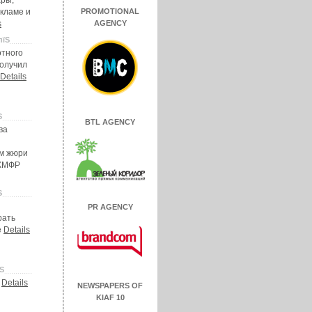
ары,
кламе и
PROMOTIONAL
s
AGENCY
пїЅ
отного
олучил
Details
Ѕ
BTL AGENCY
ва
м жюри
 КМФР
Ѕ
PR AGENCY
рать
е
Details
їЅ
Details
NEWSPAPERS OF
KIAF 10