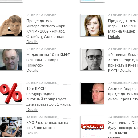
25 пїЅпїЅпїЅпїЅпїЅ
23 пїЅпїЅпїЅпїЅпї
Председатель
Председателем 
Интерактивного жюри
жюри 10-го КМФР
КМФР - 2009 - Ричард
Марина Фишер
Стейбиц, Wunderman
...
Details
Details
23 пїЅпїЅпїЅпїЅпїЅ
23 пїЅпїЅпїЅпїЅпї
Медиа-жюри 10-го КМФР
«Реквием» Дэми
возглавит Стюарт
Херста - еще од
Николсон
приехать в Киев 
Details
КМФР
Details
20 пїЅпїЅпїЅпїЅпїЅ
17 пїЅпїЅпїЅпїЅпї
10-й КМФР
Алексей Андреев
предупреждает:
председатель ж
льготный тариф будет
дизайнеров
Deta
действовать до 31 марта
Details
13 пїЅпїЅпїЅпїЅпїЅ
13 пїЅпїЅпїЅпїЅпї
КМФР возвращается на
Журналисты "Со
«рыбное место»
будут освещать 
Details
10-го КМФР