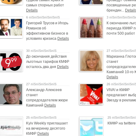
судьба самых ярких и
проведут семин
самых спорных работ
посвященные ре
Details
брендин...
Detail
6 пїЅпїЅпїЅпїЅпїЅпїЅ
3 пїЅпїЅпїЅпїЅпїЅ
Григорий Трусов и Игорь
К окончанию льг
Романов об
периода КМФР п
эффективном бизнесе в
почти 500 работ
условиях кризиса
Details
30 пїЅпїЅпїЅпїЅпїЅ
27 пїЅпїЅпїЅпїЅпї
До окончания действия
Марианна Глото
льготных тарифов КМФР
станет
осталось два дня
Details
сопредседателе
Кампаний 10-го
Details
27 пїЅпїЅпїЅпїЅпїЅ
26 пїЅпїЅпїЅпїЅпї
Александр Алексеев
VIVA! и КМФР
станет
предлагают выб
сопредседателем жюри
Звезду в реклам
Кампаний
Details
25 пїЅпїЅпїЅпїЅпїЅ
25 пїЅпїЅпїЅпїЅп
Kyiv Weekly приглашает
КМФР на twitterе
на вечеринку десятого
КМФР
Details