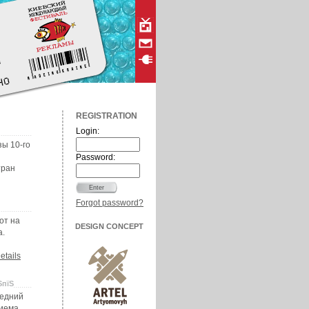
REGISTRATION
Login:
зы 10-го
Password:
тран
Forgot password?
от на
DESIGN CONCEPT
а.
etails
ЅпїЅ
ледний
риема