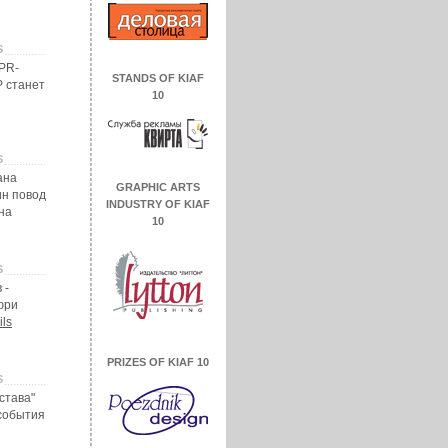
Ѕ
PR-
STANDS OF KIAF
 станет
10
Ѕ
ана
GRAPHIC ARTS
ин повод
INDUSTRY OF KIAF
на
10
Ѕ
 -
юри
ils
PRIZES OF KIAF 10
Ѕ
става"
события