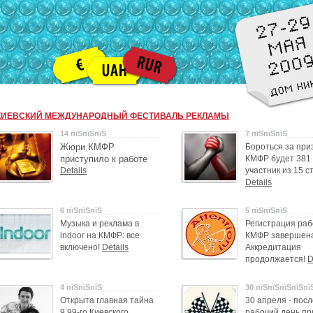
КИЕВСКИЙ МЕЖДУНАРОДНЫЙ ФЕСТИВАЛЬ РЕКЛАМЫ
14 пїЅпїЅпїЅ
7 пїЅпїЅпїЅ
Жюри КМФР
Бороться за при
приступило к работе
КМФР будет 381
Details
участник из 15 с
Details
6 пїЅпїЅпїЅ
5 пїЅпїЅпїЅ
Музыка и реклама в
Регистрация раб
indoor на КМФР: все
КМФР завершен
включено!
Details
Аккредитация
продолжается!
D
4 пїЅпїЅпїЅ
30 пїЅпїЅпїЅпїЅпї
Открыта главная тайна
30 апреля - пос
9.99-го Киевского
рабочий день п