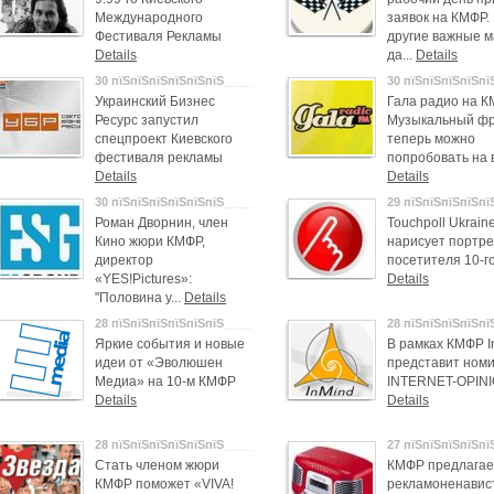
Международного
заявок на КМФР.
Фестиваля Рекламы
другие важные м
Details
да...
Details
30 пїЅпїЅпїЅпїЅпїЅпїЅ
30 пїЅпїЅпїЅпїЅпї
Украинский Бизнес
Гала радио на К
Ресурс запустил
Музыкальный ф
спецпроект Киевского
теперь можно
фестиваля рекламы
попробовать на 
Details
Details
30 пїЅпїЅпїЅпїЅпїЅпїЅ
29 пїЅпїЅпїЅпїЅпї
Роман Дворнин, член
Touchpoll Ukrain
Кино жюри КМФР,
нарисует портре
директор
посетителя 10-
«YES!Pictures»:
Details
"Половина у...
Details
28 пїЅпїЅпїЅпїЅпїЅпїЅ
28 пїЅпїЅпїЅпїЅпї
Яркие события и новые
В рамках КМФР I
идеи от «Эволюшен
представит ном
Медиа» на 10-м КМФР
INTERNET-OPIN
Details
Details
28 пїЅпїЅпїЅпїЅпїЅпїЅ
27 пїЅпїЅпїЅпїЅпї
Стать членом жюри
КМФР предлагае
КМФР поможет «VIVA!
рекламоненавис