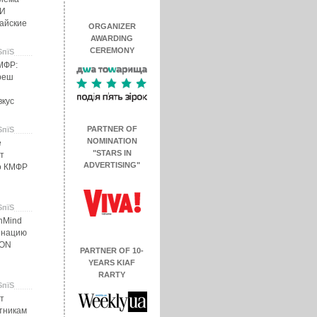
 И
айские
ORGANIZER
AWARDING
CEREMONY
ЅпїЅ
МФР:
реш
вкус
PARTNER OF
ЅпїЅ
NOMINATION
e
"STARS IN
т
ADVERTISING"
го КМФР
ЅпїЅ
nMind
инацию
ION
PARTNER OF 10-
YEARS KIAF
RARTY
ЅпїЅ
т
тникам