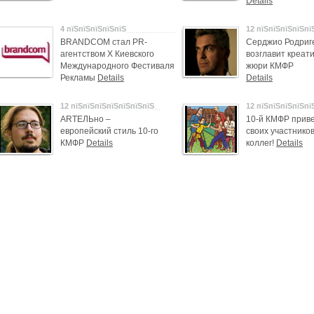
Details
4 пїЅпїЅпїЅпїЅпїЅ
12 пїЅпїЅпїЅпїЅпї
BRANDCOM стал PR-
Серджио Родриг
агентством Х Киевского
возглавит креат
Международного Фестиваля
жюри КМФР
Рекламы
Details
Details
12 пїЅпїЅпїЅпїЅпїЅпїЅпїЅ
12 пїЅпїЅпїЅпїЅпї
АRТЕЛЬно –
10-й КМФР приве
европейский стиль 10-го
своих участников
КМФР
Details
коллег!
Details