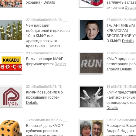
Украина»
Details
заглянуть в глаз
виновным
Detail
27 пїЅпїЅпїЅпїЅпїЅпїЅ
27 пїЅпїЅпїЅпїЅпї
Чем наградят
ТАЛАНТЛИВЫМ
победителей и призеров
КРЕАТОРАМ -
10-го КМФР или
БЕСПЛАТНОЕ У
«разводилово» от
В КМФР!
Details
Креатина<...
Details
23 пїЅпїЅпїЅпїЅпїЅпїЅ
23 пїЅпїЅпїЅпїЅпї
Большое жюри КМФР
КМФР продлевае
формализуется
Details
регистрации раб
апреля
Details
23 пїЅпїЅпїЅпїЅпїЅпїЅ
16 пїЅпїЅпїЅпїЅпї
КМФР позаботился о
КМФР представл
проживании гостей
«антикризисную
Details
семинарскую пр
Details
13 пїЅпїЅпїЅпїЅпїЅпїЅ
9 пїЅпїЅпїЅпїЅпїЅ
В первый день КМФР
Маргарита Васи
публично решится
Андрей Надеин