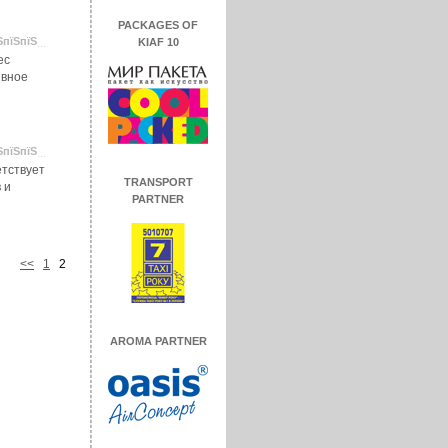
PACKAGES OF
ЅпїЅпїЅ
KIAF 10
ес
ивное
ЅпїЅпїЅ
тствует
TRANSPORT
 и
PARTNER
<<
1
2
AROMA PARTNER