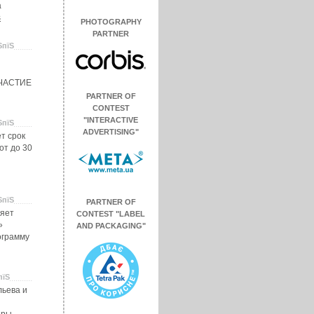
а
s
PHOTOGRAPHY
PARTNER
ЅпїЅ
ЧАСТИЕ
PARTNER OF
CONTEST
"INTERACTIVE
ЅпїЅ
ADVERTISING"
т срок
от до 30
ЅпїЅ
PARTNER OF
яет
CONTEST "LABEL
»
AND PACKAGING"
ограмму
пїЅ
льева и